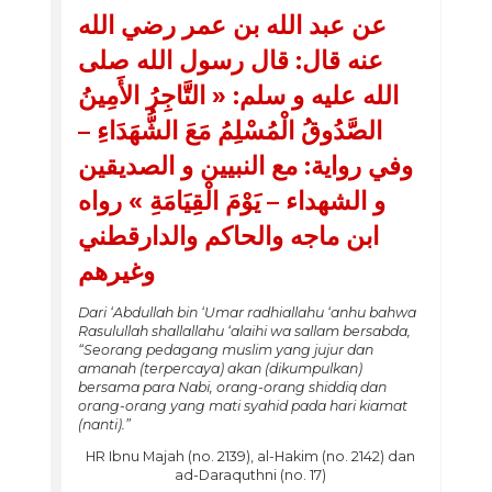
عن عبد الله بن عمر رضي الله
عنه قال: قال رسول الله صلى
الله عليه و سلم: « التَّاجِرُ الأَمِينُ
الصَّدُوقُ الْمُسْلِمُ مَعَ الشُّهَدَاءِ –
وفي رواية: مع النبيين و الصديقين
و الشهداء – يَوْمَ الْقِيَامَةِ » رواه
ابن ماجه والحاكم والدارقطني
وغيرهم
Dari ‘Abdullah bin ‘Umar radhiallahu ‘anhu bahwa
Rasulullah shallallahu ‘alaihi wa sallam bersabda,
“Seorang pedagang muslim yang jujur dan
amanah (terpercaya) akan (dikumpulkan)
bersama para Nabi, orang-orang shiddiq dan
orang-orang yang mati syahid pada hari kiamat
(nanti).”
HR Ibnu Majah (no. 2139), al-Hakim (no. 2142) dan
ad-Daraquthni (no. 17)