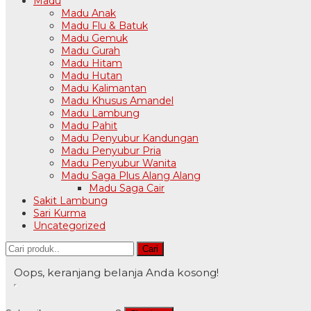
Madu
Madu Anak
Madu Flu & Batuk
Madu Gemuk
Madu Gurah
Madu Hitam
Madu Hutan
Madu Kalimantan
Madu Khusus Amandel
Madu Lambung
Madu Pahit
Madu Penyubur Kandungan
Madu Penyubur Pria
Madu Penyubur Wanita
Madu Saga Plus Alang Alang
Madu Saga Cair
Sakit Lambung
Sari Kurma
Uncategorized
Cari
Oops, keranjang belanja Anda kosong!