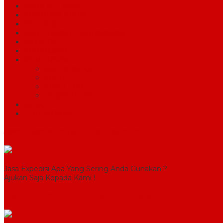
CARA BELANJA
CEK BIAYA KIRIM
CEK RESI
KONFIRMASI PEMBAYARAN
KATALOG
KERANJANG
KEMITRAAN
DISTRIBUTOR
AGEN
RESELLER
DROPSHIPPER
BLOG
TESTIMONIAL
Jasa Expedisi Yang Sering Digunakan
Jasa Expedisi Apa Yang Sering Anda Gunakan ?
Ajukan Saja Kepada Kami !
TRANSFER KE REKENING BANK MANDIRI