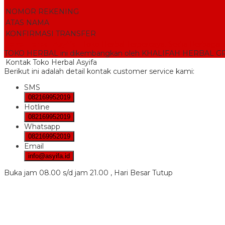
NOMOR REKENING
ATAS NAMA
KONFIRMASI TRANSFER
Toko Herbal Asyifa
- Toko Herbal Terpercaya, Sedia Berbaga
TOKO HERBAL ini dikembangkan oleh KHALIFAH HERBAL 
Kontak Toko Herbal Asyifa
Berikut ini adalah detail kontak customer service kami:
SMS
082169952019
Hotline
082169952019
Whatsapp
082169952019
Email
info@asyifa.id
Buka jam 08.00 s/d jam 21.00 , Hari Besar Tutup