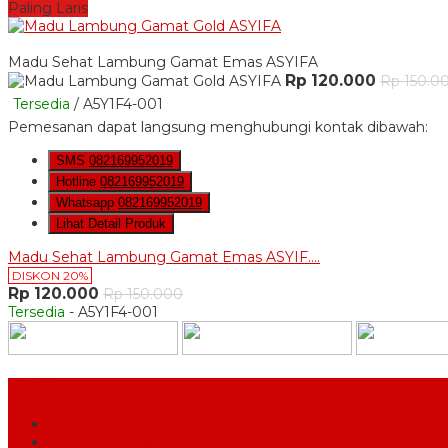
Paling Laris
Madu Sehat Lambung Gamat Emas ASYIFA
Rp 120.000
Rp 150.0
Tersedia
/ A5Y1F4-001
Pemesanan dapat langsung menghubungi kontak dibawah:
SMS
082169952019
Hotline
082169952019
Whatsapp
082169952019
Lihat Detail Produk
Madu Sehat Lambung Gamat Emas ASYIF....
DISKON 20%
Rp 120.000
Rp 150.000
Tersedia
- A5Y1F4-001
MENU
HOME
TENTANG KAMI