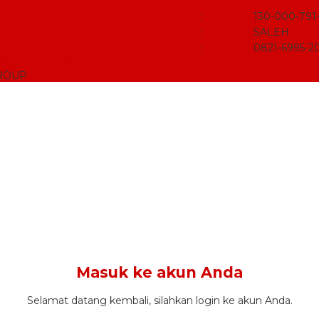
:
130-000-791
:
SALEH
:
0821-6995-2
i Macam Herbal dengan Kualitas Terbaik dan Harga Terjangkau.
GROUP
Masuk ke akun Anda
Selamat datang kembali, silahkan login ke akun Anda.