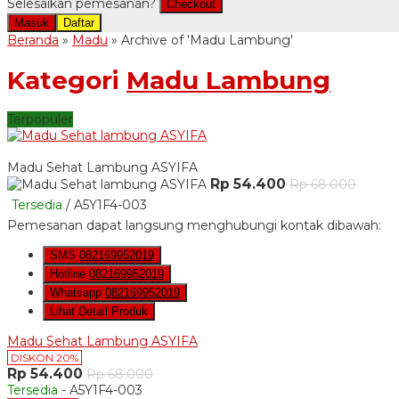
Selesaikan pemesanan?
Checkout
Masuk
Daftar
Beranda
»
Madu
»
Archive of 'Madu Lambung'
Kategori
Madu Lambung
Terpopuler
Madu Sehat Lambung ASYIFA
Rp 54.400
Rp 68.000
Tersedia
/ A5Y1F4-003
Pemesanan dapat langsung menghubungi kontak dibawah:
SMS
082169952019
Hotline
082169952019
Whatsapp
082169952019
Lihat Detail Produk
Madu Sehat Lambung ASYIFA
DISKON 20%
Rp 54.400
Rp 68.000
Tersedia
- A5Y1F4-003