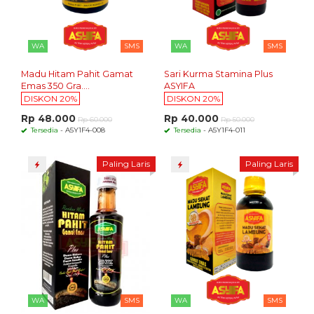
WA
SMS
WA
SMS
Madu Hitam Pahit Gamat
Sari Kurma Stamina Plus
Emas 350 Gra....
ASYIFA
DISKON 20%
DISKON 20%
Rp 48.000
Rp 40.000
Rp 60.000
Rp 50.000
Tersedia
- A5Y1F4-008
Tersedia
- A5Y1F4-011
Paling Laris
Paling Laris
WA
SMS
WA
SMS