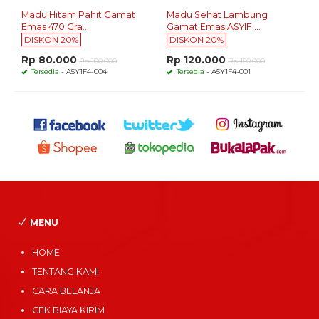
Madu Hitam Pahit Gamat
Madu Sehat Lambung
Emas 470 Gra....
Gamat Emas ASYIF....
DISKON 20%
DISKON 20%
Rp 80.000
Rp 120.000
Rp 100.000
Rp 150.000
Tersedia
- A5Y1F4-004
Tersedia
- A5Y1F4-001
MENU
HOME
TENTANG KAMI
CARA BELANJA
CEK BIAYA KIRIM